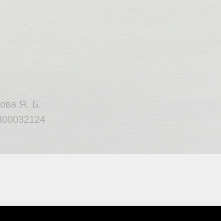
ова Я. Б.
00032124