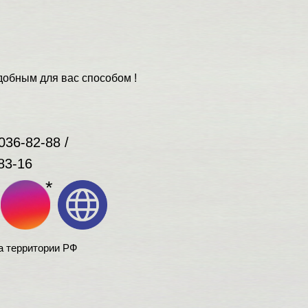
обным для вас способом !
036-82-88 /
83-16
*
а территории РФ